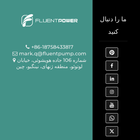
ما را دنبال
کنید
+86-18758433817
mark.q@fluentpump.com
شماره 106 جاده هویشوئی، خیابان
لوتوئو، منطقه ژنهای، نینگبو، چین