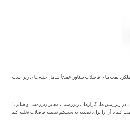
1. پمپاژ و تخلیه فاضلاب: پمپ فاضلاب شناور می تواند فاضلاب را از مناطق کم ارتفاع یا چاه های عمیق استخراج کند و از زهکشی صاف در زیرزمین ها، گاراژهای زیرزمینی، معابر زیرزمینی و سایر