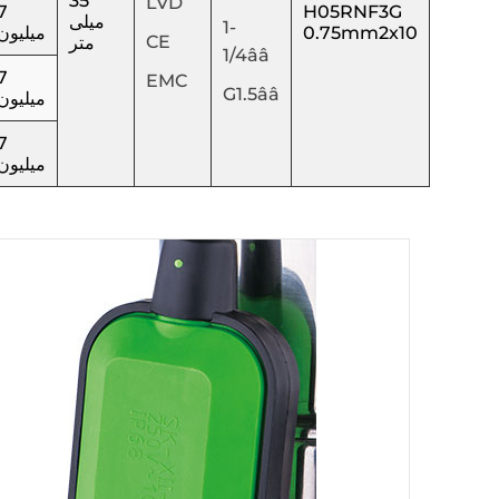
35
LVD
7
H05RNF3G
میلی
1-
0.75mm2x10
میلیون
CE
متر
1/4ââ
7
EMC
G1.5ââ
میلیون
7
میلیون