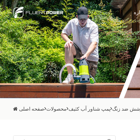
اره
وشش ضد زنگ
پمپ شناور آب کثیف
محصولات
صفحه اصلی