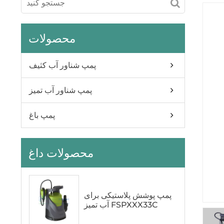
محصولات
پمپ شناور آب کثیف
پمپ شناور آب تمیز
پمپ باغ
محصولات داغ
پمپ پوشش پلاستیکی برای
آب تمیز FSPXXX33C