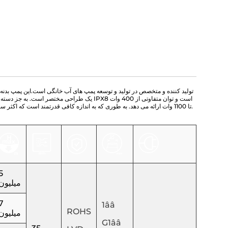
پمپ بدنه ضد زنگ برای آب کثیف FSPXXX2DWS-2 تولید کننده و متخصص در تولید و توسعه پمپ های آب خانگی است.
این پمپ بدنه
تا 1100 وات ارائه می دهد. به طوری که به اندازه کافی قدرتمند است که اکثر سناریوهای انتقال آب روزانه را برآورده کند. با بدنه و پایه ضد زنگ، این مدل عمر طولانی را ارائه می دهد.
5
میلیون
7
1ââ
ROHS
میلیون
G1ââ