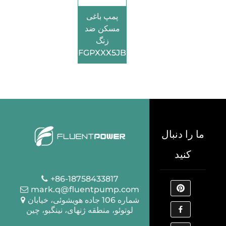
پمپ باغی
مسکن ضد
زنگ
FGPXXX5JB
ما را دنبال
کنید
+86-18758433817
mark.q@fluentpump.com
شماره 106 جاده هویشوئی، خیابان
لوتوئو، منطقه ژنهای، نینگبو، چین