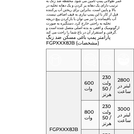
عمر طولانی پمپ تامین می شود. محفظه ضد زنگ به
ترتیب دارای یک دهانه پر کردن و یک دهانه تخلیه در
بالا و پایین است. بنابراین برای ریختن آب پرکننده
قبل از کار با این پمپ نیازی به قیف اضافی نیست.
آب باقیمانده را نیز می توان با بازکردن پیچ دریچه
تخلیه به راحتی خارج کرد. دستگیره به صورت
ارگونومیک و افقی به بدنه اصلی متصل شده است و
گرفتن و استقرار آن در باغ شما را راحت می کند.
پارامتر پمپ باغی مسکن ضد زنگ
FGPXXX8JB (مشخصات)
230
2800
ولت
600
لیتر در
/ 50
وات
ساعت
هرتز
230
3000
ولت
800
لیتر در
/ 50
وات
ساعت
هرتز
FGPXXX8JB