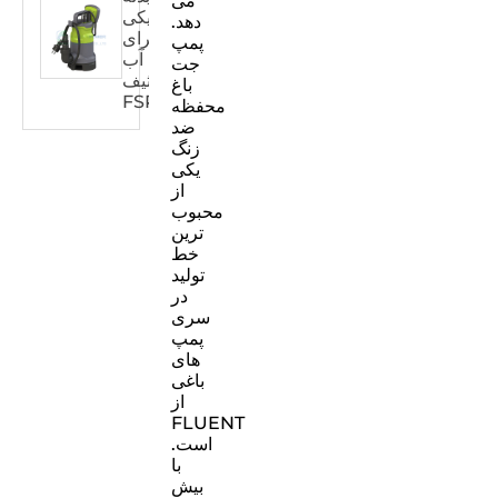
می
پلاستیکی
دهد.
برای
پمپ
آب
جت
کثیف
باغ
FSPXXX32DW
محفظه
ضد
زنگ
یکی
از
محبوب
ترین
خط
تولید
در
سری
پمپ
های
باغی
از
FLUENT
است.
با
بیش