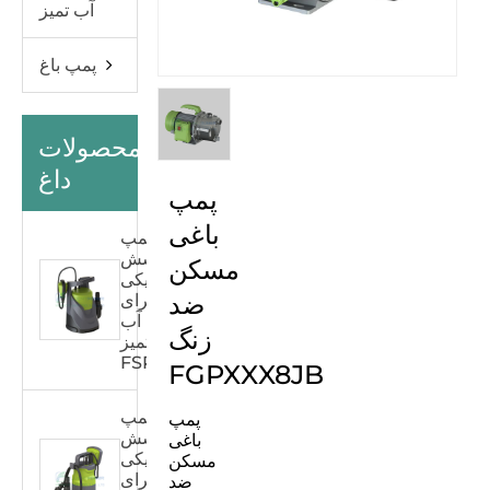
آب تمیز
پمپ باغ
محصولات
داغ
پمپ
باغی
پمپ
پوشش
مسکن
پلاستیکی
ضد
برای
آب
زنگ
تمیز
FSPXXX33C
FGPXXX8JB
پمپ
پمپ
پوشش
باغی
پلاستیکی
مسکن
برای
ضد