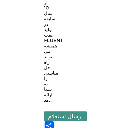
از
10
سال
سابقه
در
تولید
پمپ.
FLUENT
همیشه
می
تواند
راه
حل
مناسبی
را
به
شما
ارائه
دهد.
ارسال استعلام
Share