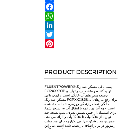
Facebook
WhatsApp
LinkedIn
Twitter
Pinterest
PRODUCT DESCRIPTION
پمپ باغی مسکن ضد زنگ
FLUENTPOWER®
FGPXXX8JB تولید کننده و متخصص در تولید و
توسعه پمپ های آب خانگی است. را
پمپ باغی
برای رفع نیازهای آبی
مسکن ضد زنگ FGPXXX8JB
خانگی شما در زندگی روزمره شما ساخته شده
است - چه آبیاری باغچه یا انتقال آب به استخر شما.
برای اطمینان از چنین تطبیق پذیری، پمپ نسخه چند
توان - از 600 وات تا 1200 وات را ارائه می دهد.
همچنین مدار شکن حرارتی یکپارچه برای محافظت
از موتور در برابر اضافه بار نصب شده است. بنابراین