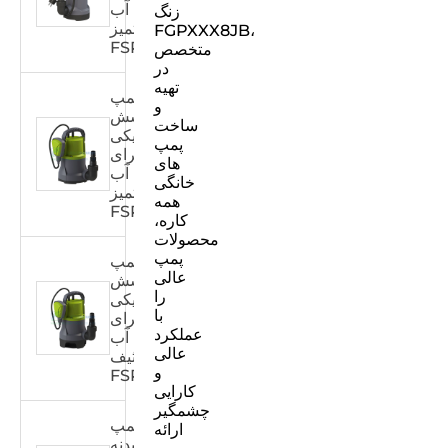
آب
زنگ
تمیز
FGPXXX8JB،
FSPXXX32C
متخصص
در
تهیه
پمپ
و
پوشش
ساخت
پلاستیکی
پمپ
برای
های
آب
خانگی
تمیز
همه
FSPXXX31C
کاره،
محصولات
پمپ
پمپ
عالی
پوشش
را
پلاستیکی
با
برای
عملکرد
آب
عالی
کثیف
و
FSPXXX31DW
کارایی
چشمگیر
پمپ
ارائه
بدنه